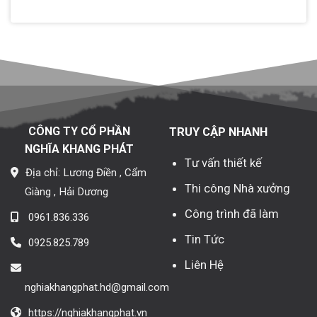
CÔNG TY CỔ PHẦN
TRUY CẬP NHANH
NGHĨA KHANG PHÁT
Tư vấn thiết kế
Địa chỉ: Lương Điền , Cẩm
Thi công Nhà xưởng
Giàng , Hải Dương
Công trình đã làm
0961.836.336
Tin Tức
0925.825.789
Liên Hệ
nghiakhangphat.hd@gmail.com
https://nghiakhangphat.vn