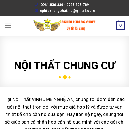
Skip
0961.836.336 - 0925.825.789
to
nghiakhangphat.hd@gmail.com
content
0
NỘI THẤT CHUNG CƯ
Tại Nội Thất VINHOME NGHỆ AN, chúng tôi đem đến các
gói nội thất trọn gói với mức giá hợp lý và được tư vấn
thiết kế cho căn hộ của bạn. Hãy liên hệ ngay, chúng tôi
sẽ giúp bạn cá nhân hoá căn hộ của mình với các gói chi