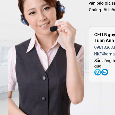
vấn báo giá 
Chúng tôi luô
CEO Ngu
Tuấn Anh
096183633
NKP@gmai
Sẵn sàng h
qua: