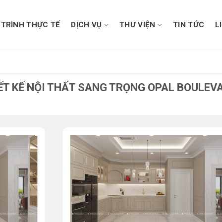
TRÌNH THỰC TẾ
DỊCH VỤ
THƯ VIỆN
TIN TỨC
L
ẾT KẾ NỘI THẤT SANG TRỌNG OPAL BOULEV