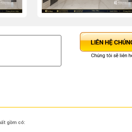
LIÊN HỆ CHÚN
Chúng tôi sẽ liên h
thất gồm có: