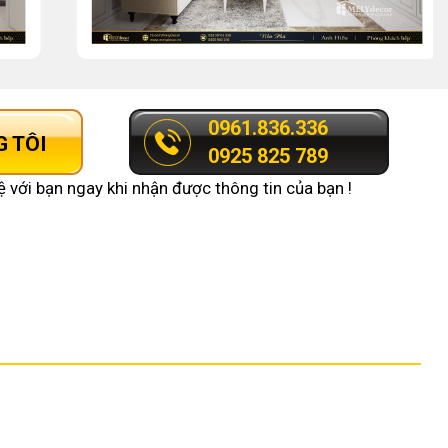
0961.836.336
G TÔI
0925 825 789
ệ với bạn ngay khi nhận được thông tin của bạn !