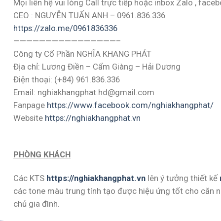
Mọi liên hệ vui lòng Call trực tiếp hoặc inbox Zalo , face
CEO : NGUYỄN TUẤN ANH – 0961.836.336
https://zalo.me/0961836336
————————————————–
Công ty Cổ Phần NGHĨA KHANG PHÁT
Địa chỉ: Lương Điền – Cẩm Giàng – Hải Dương
Điện thoại: (+84) 961.836.336
Email: nghiakhangphat.hd@gmail.com
Fanpage
https://www.facebook.com/nghiakhangphat/
Website
https://nghiakhangphat.vn
PHÒNG KHÁCH
Các KTS
https://nghiakhangphat.vn
lên ý tưởng thiết kế
các tone màu trung tính tạo được hiệu ứng tốt cho căn nh
chủ gia đình.