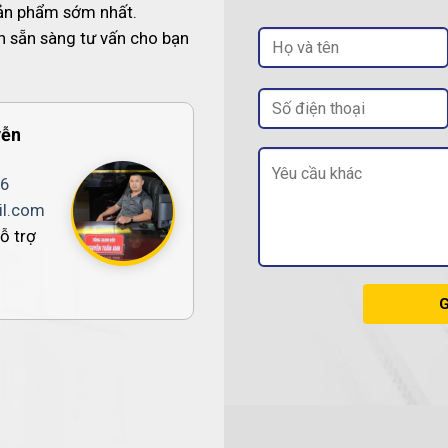
sản phẩm sớm nhất.
n sẵn sàng tư vấn cho bạn
yễn
6
l.com
ỗ trợ