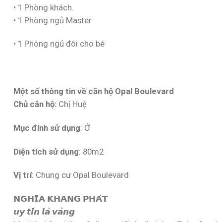
• 1 Phòng khách.
• 1 Phòng ngủ Master
• 1 Phòng ngủ đôi cho bé
Một số thông tin về căn hộ
Opal Boulevard
Chủ căn hộ:
Chị Huệ
Mục đính sử dụng
: Ở
Diện tích sử dụng
: 80m2
Vị trí
: Chung cư Opal Boulevard
𝗡𝗚𝗛𝗜̃𝗔 𝗞𝗛𝗔𝗡𝗚 𝗣𝗛𝗔́𝗧
𝙪𝙮 𝙩𝙞́𝙣 𝙡𝙖̀ 𝙫𝙖̀𝙣𝙜